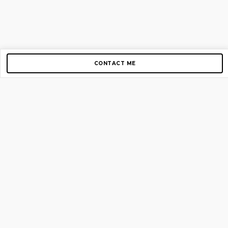
CONTACT ME
Copyright © 2012-2026 AirGigs, IIc. All rights reserved.
Need Help?
contact us
TOP PAGES