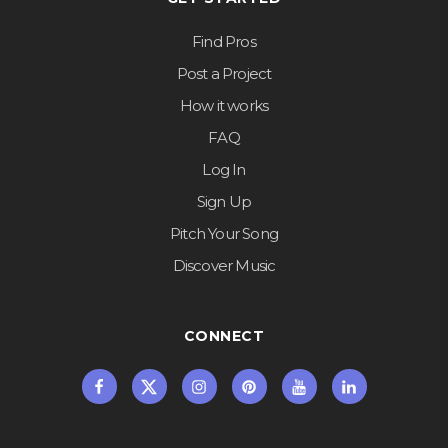
Find Pros
Post a Project
How it works
FAQ
Log In
Sign Up
Pitch Your Song
Discover Music
CONNECT